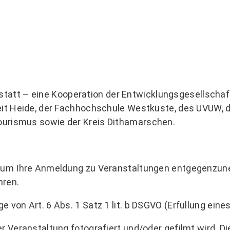
att – eine Kooperation der Entwicklungsgesellschaft
beit Heide, der Fachhochschule Westküste, des UVUW, 
ourismus sowie der Kreis Dithamarschen.
t, um Ihre Anmeldung zu Veranstaltungen entgegenzu
hren.
 von Art. 6 Abs. 1 Satz 1 lit. b DSGVO (Erfüllung eines
er Veranstaltung fotografiert und/oder gefilmt wird. D