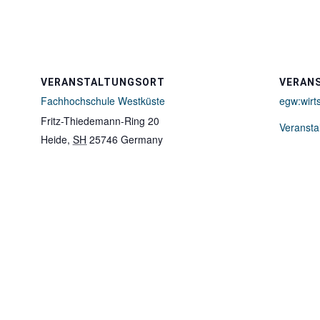
VERANSTALTUNGSORT
VERAN
Fachhochschule Westküste
egw:wirt
Fritz-Thiedemann-Ring 20
Veransta
Heide
,
SH
25746
Germany