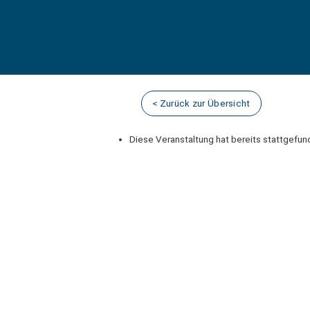
Skip
to
content
< Zurück zur Übersicht
Diese Veranstaltung hat bereits stattgefun