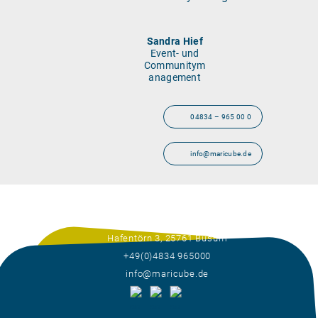
Sandra Hief
Event- und
Communitym
anagement
04834 – 965 00 0
info@maricube.de
Hafentörn 3, 25761 Büsum
+49(0)4834 965000
info@maricube.de