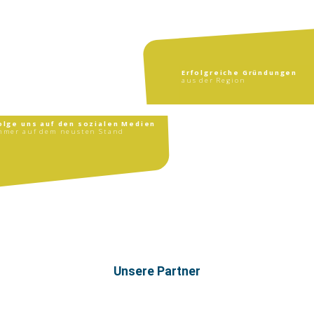
Erfolgreiche Gründungen
aus der Region
olge uns auf den sozialen Medien
mmer auf dem neusten Stand
Unsere Partner