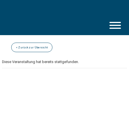
Skip
to
content
< Zurück zur Übersicht
Diese Veranstaltung hat bereits stattgefunden.