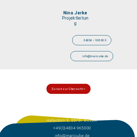
Nina Jerke
Projektleitun
g
04834 – 965 00 0
info@maricube.de
Zurück zur Übersicht >
Hafentörn 3, 25761 Büsum
+49(0)4834 965000
info@maricube.de