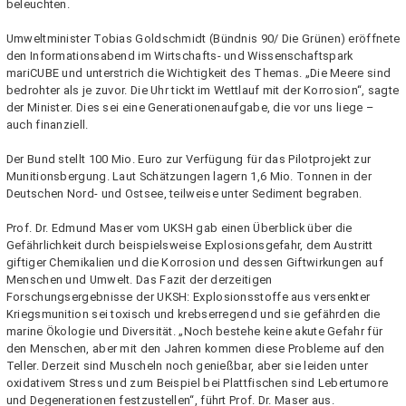
beleuchten.
Umweltminister Tobias Goldschmidt (Bündnis 90/ Die Grünen) eröffnete
den Informationsabend im Wirtschafts- und Wissenschaftspark
mariCUBE und unterstrich die Wichtigkeit des Themas. „Die Meere sind
bedrohter als je zuvor. Die Uhr tickt im Wettlauf mit der Korrosion“, sagte
der Minister. Dies sei eine Generationenaufgabe, die vor uns liege –
auch finanziell.
Der Bund stellt 100 Mio. Euro zur Verfügung für das Pilotprojekt zur
Munitionsbergung. Laut Schätzungen lagern 1,6 Mio. Tonnen in der
Deutschen Nord- und Ostsee, teilweise unter Sediment begraben.
Prof. Dr. Edmund Maser vom UKSH gab einen Überblick über die
Gefährlichkeit durch beispielsweise Explosionsgefahr, dem Austritt
giftiger Chemikalien und die Korrosion und dessen Giftwirkungen auf
Menschen und Umwelt. Das Fazit der derzeitigen
Forschungsergebnisse der UKSH: Explosionsstoffe aus versenkter
Kriegsmunition sei toxisch und krebserregend und sie gefährden die
marine Ökologie und Diversität. „Noch bestehe keine akute Gefahr für
den Menschen, aber mit den Jahren kommen diese Probleme auf den
Teller. Derzeit sind Muscheln noch genießbar, aber sie leiden unter
oxidativem Stress und zum Beispiel bei Plattfischen sind Lebertumore
und Degenerationen festzustellen“, führt Prof. Dr. Maser aus.