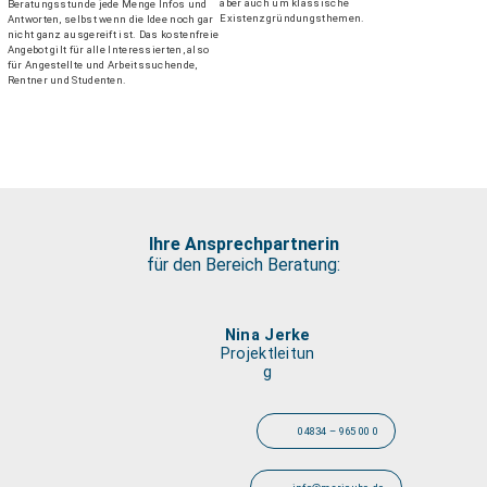
aber auch um klassische
Beratungsstunde jede Menge Infos und
Existenzgründungsthemen.
Antworten, selbst wenn die Idee noch gar
nicht ganz ausgereift ist. Das kostenfreie
Angebot gilt für alle Interessierten, also
für Angestellte und Arbeitssuchende,
Rentner und Studenten.
Ihre Ansprechpartnerin
für den Bereich Beratung:
Nina Jerke
Projektleitun
g
04834 – 965 00 0