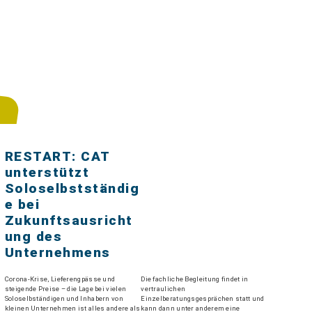
RESTART: CAT
unterstützt
Soloselbstständig
e bei
Zukunftsausricht
ung des
Unternehmens
Corona-Krise, Lieferengpässe und
Die fachliche Begleitung findet in
steigende Preise – die Lage bei vielen
vertraulichen
Soloselbständigen und Inhabern von
Einzelberatungsgesprächen statt und
kleinen Unternehmen ist alles andere als
kann dann unter anderem eine