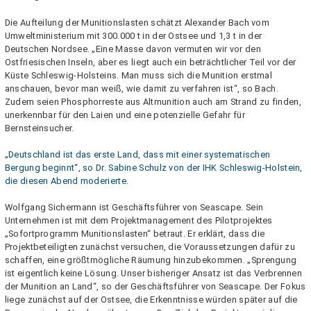
Die Aufteilung der Munitionslasten schätzt Alexander Bach vom
Umweltministerium mit 300.000 t in der Ostsee und 1,3 t in der
Deutschen Nordsee. „Eine Masse davon vermuten wir vor den
Ostfriesischen Inseln, aber es liegt auch ein beträchtlicher Teil vor der
Küste Schleswig-Holsteins. Man muss sich die Munition erstmal
anschauen, bevor man weiß, wie damit zu verfahren ist“, so Bach.
Zudem seien Phosphorreste aus Altmunition auch am Strand zu finden,
unerkennbar für den Laien und eine potenzielle Gefahr für
Bernsteinsucher.
„Deutschland ist das erste Land, dass mit einer systematischen
Bergung beginnt“, so Dr. Sabine Schulz von der IHK Schleswig-Holstein,
die diesen Abend moderierte.
Wolfgang Sichermann ist Geschäftsführer von Seascape. Sein
Unternehmen ist mit dem Projektmanagement des Pilotprojektes
„Sofortprogramm Munitionslasten“ betraut. Er erklärt, dass die
Projektbeteiligten zunächst versuchen, die Voraussetzungen dafür zu
schaffen, eine größtmögliche Räumung hinzubekommen. „Sprengung
ist eigentlich keine Lösung. Unser bisheriger Ansatz ist das Verbrennen
der Munition an Land“, so der Geschäftsführer von Seascape. Der Fokus
liege zunächst auf der Ostsee, die Erkenntnisse würden später auf die