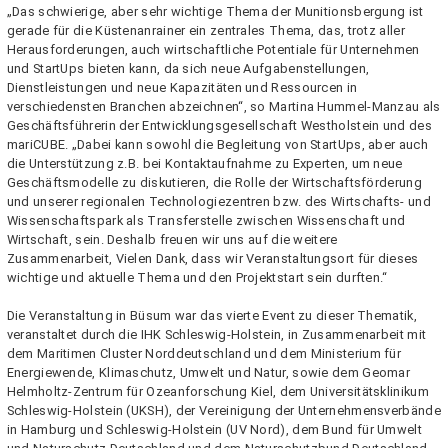
„Das schwierige, aber sehr wichtige Thema der Munitionsbergung ist
gerade für die Küstenanrainer ein zentrales Thema, das, trotz aller
Herausforderungen, auch wirtschaftliche Potentiale für Unternehmen
und StartUps bieten kann, da sich neue Aufgabenstellungen,
Dienstleistungen und neue Kapazitäten und Ressourcen in
verschiedensten Branchen abzeichnen“, so Martina Hummel-Manzau als
Geschäftsführerin der Entwicklungsgesellschaft Westholstein und des
mariCUBE. „Dabei kann sowohl die Begleitung von StartUps, aber auch
die Unterstützung z.B. bei Kontaktaufnahme zu Experten, um neue
Geschäftsmodelle zu diskutieren, die Rolle der Wirtschaftsförderung
und unserer regionalen Technologiezentren bzw. des Wirtschafts- und
Wissenschaftspark als Transferstelle zwischen Wissenschaft und
Wirtschaft, sein. Deshalb freuen wir uns auf die weitere
Zusammenarbeit, Vielen Dank, dass wir Veranstaltungsort für dieses
wichtige und aktuelle Thema und den Projektstart sein durften.“
Die Veranstaltung in Büsum war das vierte Event zu dieser Thematik,
veranstaltet durch die IHK Schleswig-Holstein, in Zusammenarbeit mit
dem Maritimen Cluster Norddeutschland und dem Ministerium für
Energiewende, Klimaschutz, Umwelt und Natur, sowie dem Geomar
Helmholtz-Zentrum für Ozeanforschung Kiel, dem Universitätsklinikum
Schleswig-Holstein (UKSH), der Vereinigung der Unternehmensverbände
in Hamburg und Schleswig-Holstein (UV Nord), dem Bund für Umwelt