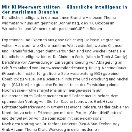
Mit KI Meerwert stiften – Künstliche Intelligenz in
der maritimen Branche
Künstliche Intelligenz in der maritimen Branche – diesem Thema
widmeten wir uns am gestrigen Donnerstag, den 17. Oktober im
Wirtschafts- und Wissenschaftspark mariCUBE in Büsum.
Expertinnen und Experten aus ganz Schleswig-Holstein zeigten bei
vollem Haus auf, wie KI die maritime Welt verändert, welche Chancen
und Herausforderungen damit verbunden sind und welche Potenziale
Künstliche Intelligenz bietet. Dr. Christian Wiele (Atlantic Tech & Candy)
berichtete von Anwendungen zur Segmentierung von Ablagerung an
Schiffen anhand von Unterwasserbilderkennung. Dr.-Ing. Kristine Bauer
(Fraunhofer Institut für grafische Datenverarbeitung IGD) gab einen
Überblick zu Visual Data Science in Industrie und Forschung und Michel
Spils (CAU Kiel) zeigte seine Fortschritte an der Entwicklung eines
Hochwasser-Frühwarnsystems an Binnengewässern auf.
Die interessierten Teilnehmerinnen und Teilnehmer lauschten dem
spannenden Vortrag von Steffen Stadler (sonoware GmbH) zur
Echtzeitobjekterkennung in Unterwasserschallbildern. Stadler gab einen
Überblick zu seinen Erfahrungen mit dem Projekt „GhostNetBusters“
und der Detektion von Geisternetzen mit side-scan-sonar.
Nach dem Vortrag von Dr. Stefan Hindersin (Sea & Sun Technology
GmbH) zum Thema KI als Werkzeug in einer modernen