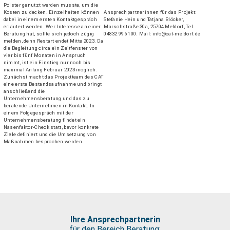
Polster genutzt werden musste, um die
Ansprechpartnerinnen für das Projekt:
Kosten zu decken. Einzelheiten können
Stefanie Hein und Tatjana Blöcker,
dabei in einem ersten Kontaktgespräch
Marschstraße 30a, 25704 Meldorf, Tel.
erläutert werden. Wer Interesse an einer
04832 996 100. Mail: info@cat-meldorf.de
Beratung hat, sollte sich jedoch zügig
melden, denn Restart endet Mitte 2023. Da
die Begleitung circa ein Zeitfenster von
vier bis fünf Monaten in Anspruch
nimmt, ist ein Einstieg nur noch bis
maximal Anfang Februar 2023 möglich.
Zunächst macht das Projektteam des CAT
eine erste Bestandsaufnahme und bringt
anschließend die
Unternehmensberatung und das zu
beratende Unternehmen in Kontakt. In
einem Folgegespräch mit der
Unternehmensberatung findet ein
Nasenfaktor-Check statt, bevor konkrete
Ziele definiert und die Umsetzung von
Maßnahmen besprochen werden.
Ihre Ansprechpartnerin
für den Bereich Beratung: