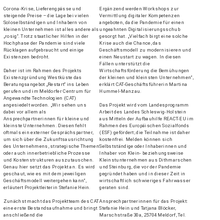
Corona-Krise, Lieferengpässe und
Ergänzend werden Workshops zur
steigende Preise – die Lage bei vielen
Vermittlung digitaler Kompetenzen
Soloselbständigen und Inhabern von
angeboten, da die Pandemie für einen
kleinen Unternehmen ist alles andere als
ungeahnten Digitalisierungsschub
„rosig“. Trotz staatlicher Hilfen in der
gesorgt hat. „Vielfach birgt eine solche
Hochphase der Pandemie sind viele
Krise auch die Chance, das
Rücklagen aufgebraucht und einige
Geschäftsmodell zu modernisieren und
Existenzen bedroht.
einen Neustart zu wagen. In diesen
Fällen unterstützt die
Wirtschaftsförderung die Bemühungen
Daher ist im Rahmen des Projekts
der kleinen und kleinsten Unternehmen“,
Existenzgründung Westküste das
erklärt CAT-Geschäftsführerin Martina
Beratungsangebot „Restart“ ins Leben
Hummel-Manzau.
gerufen und im Meldorfer Centrum für
Angewandte Technologien (CAT)
angesiedelt worden. „Wir sehen uns
Das Projekt wird vom Landesprogramm
dabei vor allem als
Arbeit des Landes Schleswig-Holstein
Ansprechpartnerinnen für kleine und
aus Mitteln der Aufbauhilfe REACT-EU im
kleinste Unternehmen. Diesen fehlt
Rahmen des Europäischen Sozialfonds
oftmals ein externer Gesprächspartner,
(ESF) gefördert; die Teilnahme ist daher
um sich über die Zukunftsausrichtung
kostenfrei. Melden können sich
des Unternehmens, strategische Themen
Selbstständige oder Inhaberinnen und
oder auch innerbetriebliche Prozesse
Inhaber von Klein- beziehungsweise
und Kostenstrukturen auszutauschen.
Kleinstunternehmen aus Dithmarschen
Genau hier setzt das Projekt an. Es wird
und Steinburg, die vor der Pandemie
geschaut, wie es mit dem jeweiligen
gegründet haben und in dieser Zeit in
Geschäftsmodell weitergehen kann“,
wirtschaftlich schwieriges Fahrwasser
erläutert Projektleiterin Stefanie Hein.
geraten sind.
Zunächst macht das Projektteam des CAT
Ansprechpartnerinnen für das Projekt:
eine erste Bestandsaufnahme und bringt
Stefanie Hein und Tatjana Blöcker,
anschließend die
Marschstraße 30a, 25704 Meldorf, Tel.