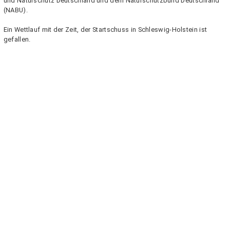
und Naturschutz Deutschland und dem Naturschutzbund Deutschland
(NABU).
Ein Wettlauf mit der Zeit, der Startschuss in Schleswig-Holstein ist
gefallen.