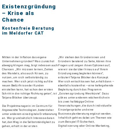
Existenzgründung
– Krise als
Chance
Kostenfreie Beratung
im Meldorfer CAT
Mitten in der Inflation das eigene
„Wir stehen den Gründerinnen und
Unternehmen gründen? Was zunächst
Gründern beratend zu Seite, klären ihre
abwegig klingen mag, birgt indessen auch
Fragen und zeigen ihnen Optionen auf,
Chancen. „Wir müssen lernen, Zeiten
wie wir sie darüber hinaus auf Ihrem
des Wandels, also auch Krisen, zu
Gründungsweg begleiten können“,
nutzen, um sich selbstständig zu
erläutert Tatjana Blöcker das Konzept.
machen. Wer sich jetzt richtig auf die
Wer sich entschlossen hat, erhält dann –
neuen Bedürfnisse der Kunden
ebenfalls kostenfrei – eine tiefergehende
einstellen kann, hat schon den ersten
Begleitung durch das Programm
Schritt in die richtige Richtung getan“, ist
„Existenzgründung Westküste“. Dazu
Tatjana Blöcker überzeugt.
gibt es unter anderem wöchentlich ein
bis zwei halbtägige Online
Veranstaltungen, die durch individuelle
Die Projektmanagerin im Centrum für
Einzelgespräche und eine
Angewandte Technologien, bietet daher
Businessplanberatung ergänzt werden.
unter anderem eine digitale Erstberatung
Inhaltlich geht es dabei um Themen wie
an. Wer grundsätzlich Interesse daran
zum Beispiel IT-Sicherheit,
hat, den Weg in die Selbstständigkeit zu
Digitalisierung oder Online-Marketing,
gehen, erhält in der ersten