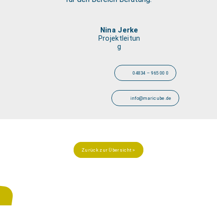
Nina Jerke
Projektleitun
g
04834 – 965 00 0
info@maricube.de
Zurück zur Übersicht >