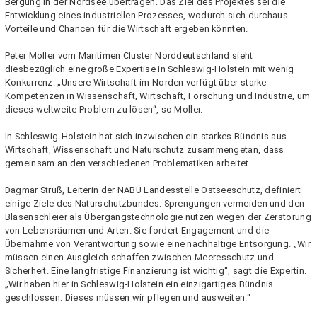
Bergung in der Nordsee übertragen. Das Ziel des Projektes sei die
Entwicklung eines industriellen Prozesses, wodurch sich durchaus
Vorteile und Chancen für die Wirtschaft ergeben könnten.
Peter Moller vom Maritimen Cluster Norddeutschland sieht
diesbezüglich eine große Expertise in Schleswig-Holstein mit wenig
Konkurrenz. „Unsere Wirtschaft im Norden verfügt über starke
Kompetenzen in Wissenschaft, Wirtschaft, Forschung und Industrie, um
dieses weltweite Problem zu lösen“, so Moller.
In Schleswig-Holstein hat sich inzwischen ein starkes Bündnis aus
Wirtschaft, Wissenschaft und Naturschutz zusammengetan, dass
gemeinsam an den verschiedenen Problematiken arbeitet.
Dagmar Struß, Leiterin der NABU Landesstelle Ostseeschutz, definiert
einige Ziele des Naturschutzbundes: Sprengungen vermeiden und den
Blasenschleier als Übergangstechnologie nutzen wegen der Zerstörung
von Lebensräumen und Arten. Sie fordert Engagement und die
Übernahme von Verantwortung sowie eine nachhaltige Entsorgung. „Wir
müssen einen Ausgleich schaffen zwischen Meeresschutz und
Sicherheit. Eine langfristige Finanzierung ist wichtig“, sagt die Expertin.
„Wir haben hier in Schleswig-Holstein ein einzigartiges Bündnis
geschlossen. Dieses müssen wir pflegen und ausweiten.“