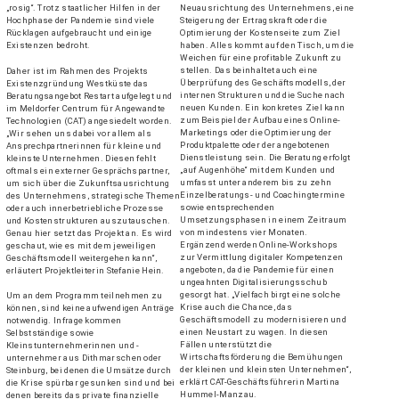
„rosig“. Trotz staatlicher Hilfen in der
Neuausrichtung des Unternehmens, eine
Hochphase der Pandemie sind viele
Steigerung der Ertragskraft oder die
Rücklagen aufgebraucht und einige
Optimierung der Kostenseite zum Ziel
Existenzen bedroht.
haben. Alles kommt auf den Tisch, um die
Weichen für eine profitable Zukunft zu
stellen. Das beinhaltet auch eine
Daher ist im Rahmen des Projekts
Überprüfung des Geschäftsmodells, der
Existenzgründung Westküste das
internen Strukturen und die Suche nach
Beratungsangebot Restart aufgelegt und
neuen Kunden. Ein konkretes Ziel kann
im Meldorfer Centrum für Angewandte
zum Beispiel der Aufbau eines Online-
Technologien (CAT) angesiedelt worden.
Marketings oder die Optimierung der
„Wir sehen uns dabei vor allem als
Produktpalette oder der angebotenen
Ansprechpartnerinnen für kleine und
Dienstleistung sein. Die Beratung erfolgt
kleinste Unternehmen. Diesen fehlt
„auf Augenhöhe“ mit dem Kunden und
oftmals ein externer Gesprächspartner,
umfasst unter anderem bis zu zehn
um sich über die Zukunftsausrichtung
Einzelberatungs- und Coachingtermine
des Unternehmens, strategische Themen
sowie entsprechenden
oder auch innerbetriebliche Prozesse
Umsetzungsphasen in einem Zeitraum
und Kostenstrukturen auszutauschen.
von mindestens vier Monaten.
Genau hier setzt das Projekt an. Es wird
Ergänzend werden Online-Workshops
geschaut, wie es mit dem jeweiligen
zur Vermittlung digitaler Kompetenzen
Geschäftsmodell weitergehen kann“,
angeboten, da die Pandemie für einen
erläutert Projektleiterin Stefanie Hein.
ungeahnten Digitalisierungsschub
gesorgt hat. „Vielfach birgt eine solche
Um an dem Programm teilnehmen zu
Krise auch die Chance, das
können, sind keine aufwendigen Anträge
Geschäftsmodell zu modernisieren und
notwendig. Infrage kommen
einen Neustart zu wagen. In diesen
Selbstständige sowie
Fällen unterstützt die
Kleinstunternehmerinnen und -
Wirtschaftsförderung die Bemühungen
unternehmer aus Dithmarschen oder
der kleinen und kleinsten Unternehmen“,
Steinburg, bei denen die Umsätze durch
erklärt CAT-Geschäftsführerin Martina
die Krise spürbar gesunken sind und bei
Hummel-Manzau.
denen bereits das private finanzielle