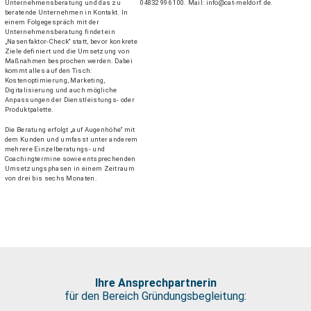
Unternehmensberatung und das zu
04832 996 100. Mail: info@cat-meldorf.de.
beratende Unternehmen in Kontakt. In
einem Folgegespräch mit der
Unternehmensberatung findet ein
„Nasenfaktor-Check“ statt, bevor konkrete
Ziele definiert und die Umsetzung von
Maßnahmen besprochen werden. Dabei
kommt alles auf den Tisch:
Kostenoptimierung, Marketing,
Digitalisierung und auch mögliche
Anpassungen der Dienstleistungs- oder
Produktpalette.
Die Beratung erfolgt „auf Augenhöhe“ mit
dem Kunden und umfasst unter anderem
mehrere Einzelberatungs- und
Coachingtermine sowie entsprechenden
Umsetzungsphasen in einem Zeitraum
von drei bis sechs Monaten.
Ihre Ansprechpartnerin
für den Bereich
Gründungsbegleitung
: