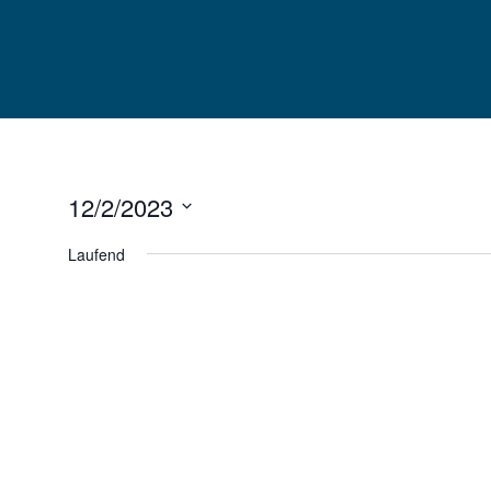
Skip
to
content
12/2/2023
Datum
Laufend
wählen.