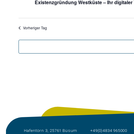
Existenzgründung Westküste – Ihr digitaler 
Vorheriger Tag
Hafentörn 3, 25761 Büsum
+49(0)4834 965000