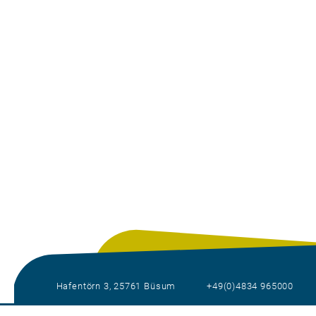
Hafentörn 3, 25761 Büsum
+49(0)4834 965000