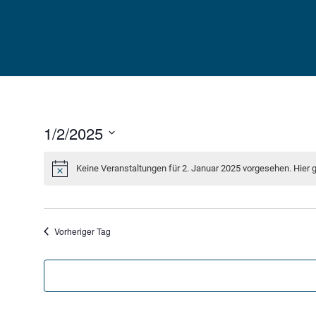
Skip
to
content
1/2/2025
Datum
wählen.
Keine Veranstaltungen für 2. Januar 2025 vorgesehen. Hier 
Vorheriger Tag