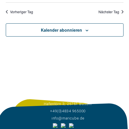
Vorheriger Tag
Nächster Tag
Kalender abonnieren
Hafentörn 3, 25761 Büsum
+49(0)4834 965000
info@maricube.de