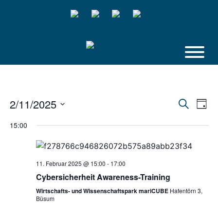
Skip
to
content
2/11/2025
Veranstalt
Vera
Suche
Tag
Suche
Ansi
Datum
und
Navi
15:00
Ansichten,
wählen.
Navigation
11. Februar 2025 @ 15:00
-
17:00
Cybersicherheit Awareness-Training
Wirtschafts- und Wissenschaftspark mariCUBE
Hafentörn 3,
Büsum