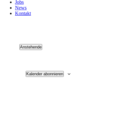
Jobs
News
Kontakt
Anstehende
Select
date.
Kalender abonnieren