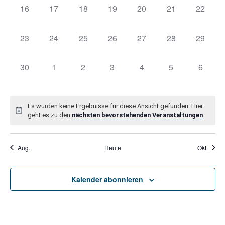
0
0
0
0
0
0
0
16
17
18
19
20
21
22
Veranstaltungen,
Veranstaltungen,
Veranstaltungen,
Veranstaltungen,
Veranstaltungen,
Veranstaltungen
Veranst
0
0
0
0
0
0
0
23
24
25
26
27
28
29
Veranstaltungen,
Veranstaltungen,
Veranstaltungen,
Veranstaltungen,
Veranstaltungen,
Veranstaltungen
Veranst
0
0
0
0
0
0
0
30
1
2
3
4
5
6
Veranstaltungen,
Veranstaltungen,
Veranstaltungen,
Veranstaltungen,
Veranstaltungen,
Veranstaltungen
Veranst
Es wurden keine Ergebnisse für diese Ansicht gefunden. Hier
geht es zu den
nächsten bevorstehenden Veranstaltungen
.
Aug.
Heute
Okt.
Kalender abonnieren