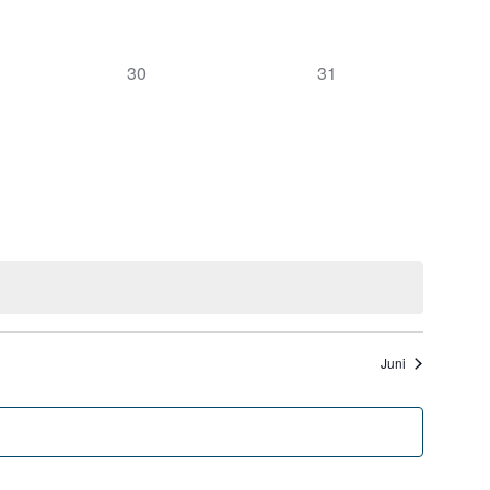
0
0
30
31
altungen,
Veranstaltungen,
Veranstaltungen,
Juni