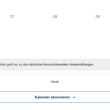
0
0
0
27
28
29
Veranstaltungen,
Veranstaltungen,
Veranst
 Hier geht es zu den
nächsten bevorstehenden Veranstaltungen
.
Heute
Kalender abonnieren