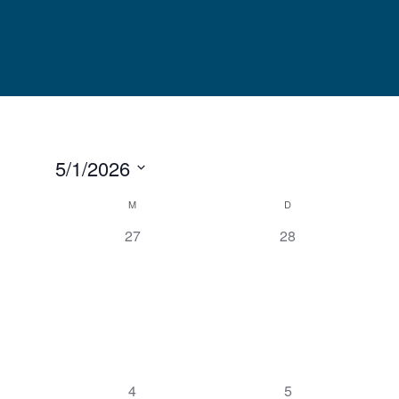
Skip
to
content
5/1/2026
Datum
Kalender
M
D
wählen.
von
0
0
27
28
Veranstaltungen
Veranstaltungen,
Veranstaltungen,
0
0
4
5