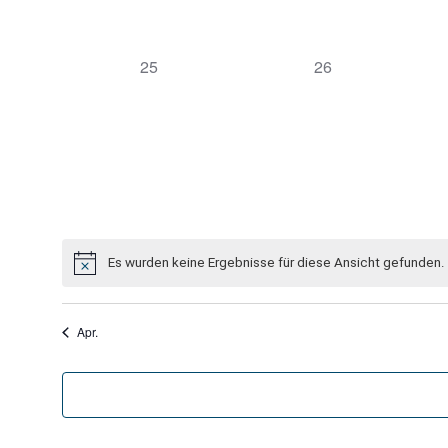
0
0
25
26
Veranstaltungen,
Veranstaltungen,
Es wurden keine Ergebnisse für diese Ansicht gefunden.
Apr.