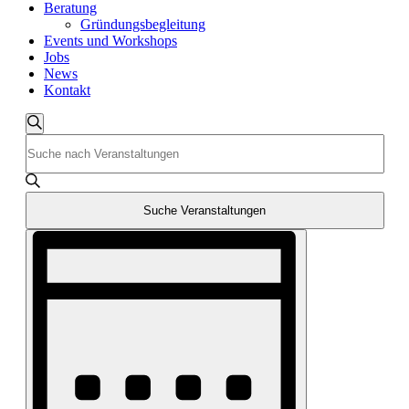
Beratung
Gründungsbegleitung
Events und Workshops
Jobs
News
Kontakt
Veranstaltungen
Suche
Bitte
Suche
Schlüsselwort
und
eingeben.
Suche
Ansichten,
nach
Suche Veranstaltungen
Navigation
Veranstaltungen
Veranstaltung
Schlüsselwort.
Ansichten-
Navigation