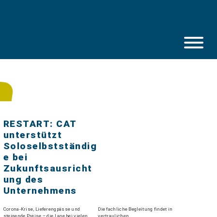
Skip
to
content
RESTART: CAT
unterstützt
Soloselbstständig
e bei
Zukunftsausricht
ung des
Unternehmens
Corona-Krise, Lieferengpässe und
Die fachliche Begleitung findet in
steigende Preise – die Lage bei vielen
vertraulichen