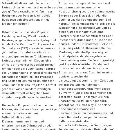
Soloselbständigen und Inhabern von
Einzelberatungsgesprächen statt und
kleinen Unternehmen ist alles andere als
kann dann unter anderem eine
„rosig“. Trotz staatlicher Hilfen in der
Neuausrichtung des Unternehmens, eine
Hochphase der Pandemie sind viele
Steigerung der Ertragskraft oder die
Rücklagen aufgebraucht und einige
Optimierung der Kostenseite zum Ziel
Existenzen bedroht.
haben. Alles kommt auf den Tisch, um die
Weichen für eine profitable Zukunft zu
stellen. Das beinhaltet auch eine
Daher ist im Rahmen des Projekts
Überprüfung des Geschäftsmodells, der
Existenzgründung Westküste das
internen Strukturen und die Suche nach
Beratungsangebot Restart aufgelegt und
neuen Kunden. Ein konkretes Ziel kann
im Meldorfer Centrum für Angewandte
zum Beispiel der Aufbau eines Online-
Technologien (CAT) angesiedelt worden.
Marketings oder die Optimierung der
„Wir sehen uns dabei vor allem als
Produktpalette oder der angebotenen
Ansprechpartnerinnen für kleine und
Dienstleistung sein. Die Beratung erfolgt
kleinste Unternehmen. Diesen fehlt
„auf Augenhöhe“ mit dem Kunden und
oftmals ein externer Gesprächspartner,
umfasst unter anderem bis zu zehn
um sich über die Zukunftsausrichtung
Einzelberatungs- und Coachingtermine
des Unternehmens, strategische Themen
sowie entsprechenden
oder auch innerbetriebliche Prozesse
Umsetzungsphasen in einem Zeitraum
und Kostenstrukturen auszutauschen.
von mindestens vier Monaten.
Genau hier setzt das Projekt an. Es wird
Ergänzend werden Online-Workshops
geschaut, wie es mit dem jeweiligen
zur Vermittlung digitaler Kompetenzen
Geschäftsmodell weitergehen kann“,
angeboten, da die Pandemie für einen
erläutert Projektleiterin Stefanie Hein.
ungeahnten Digitalisierungsschub
gesorgt hat. „Vielfach birgt eine solche
Um an dem Programm teilnehmen zu
Krise auch die Chance, das
können, sind keine aufwendigen Anträge
Geschäftsmodell zu modernisieren und
notwendig. Infrage kommen
einen Neustart zu wagen. In diesen
Selbstständige sowie
Fällen unterstützt die
Kleinstunternehmerinnen und -
Wirtschaftsförderung die Bemühungen
unternehmer aus Dithmarschen oder
der kleinen und kleinsten Unternehmen“,
Steinburg, bei denen die Umsätze durch