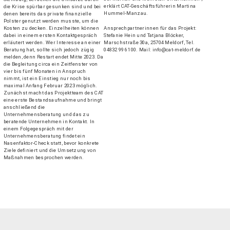
erklärt CAT-Geschäftsführerin Martina
die Krise spürbar gesunken sind und bei
Hummel-Manzau.
denen bereits das private finanzielle
Polster genutzt werden musste, um die
Ansprechpartnerinnen für das Projekt:
Kosten zu decken. Einzelheiten können
Stefanie Hein und Tatjana Blöcker,
dabei in einem ersten Kontaktgespräch
Marschstraße 30a, 25704 Meldorf, Tel.
erläutert werden. Wer Interesse an einer
04832 996 100. Mail: info@cat-meldorf.de
Beratung hat, sollte sich jedoch zügig
melden, denn Restart endet Mitte 2023. Da
die Begleitung circa ein Zeitfenster von
vier bis fünf Monaten in Anspruch
nimmt, ist ein Einstieg nur noch bis
maximal Anfang Februar 2023 möglich.
Zunächst macht das Projektteam des CAT
eine erste Bestandsaufnahme und bringt
anschließend die
Unternehmensberatung und das zu
beratende Unternehmen in Kontakt. In
einem Folgegespräch mit der
Unternehmensberatung findet ein
Nasenfaktor-Check statt, bevor konkrete
Ziele definiert und die Umsetzung von
Maßnahmen besprochen werden.