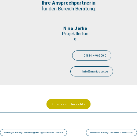
Ihre Ansprechpartnerin
für den Bereich Beratung:
Nina Jerke
Projektleitun
g
04834 – 965 00 0
info@maricube.de
Zurück zur Übersicht >
Beitragsnavigation
Vorheriger Beitrag:
Existenzgründung – Krise als Chance
Nächster Beitrag:
Tickende Zeitbomben