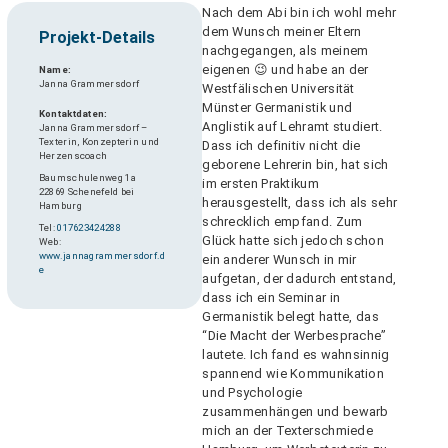
Nach dem Abi bin ich wohl mehr
dem Wunsch meiner Eltern
Projekt-Details
nachgegangen, als meinem
eigenen 😉 und habe an der
Name:
Janna Grammersdorf
Westfälischen Universität
Münster Germanistik und
Kontaktdaten:
Anglistik auf Lehramt studiert.
Janna Grammersdorf –
Texterin, Konzepterin und
Dass ich definitiv nicht die
Herzenscoach
geborene Lehrerin bin, hat sich
Baumschulenweg 1a
im ersten Praktikum
22869 Schenefeld bei
herausgestellt, dass ich als sehr
Hamburg
schrecklich empfand. Zum
Tel:
017623424288
Glück hatte sich jedoch schon
Web:
www.jannagrammersdorf.d
ein anderer Wunsch in mir
e
aufgetan, der dadurch entstand,
dass ich ein Seminar in
Germanistik belegt hatte, das
“Die Macht der Werbesprache”
lautete. Ich fand es wahnsinnig
spannend wie Kommunikation
und Psychologie
zusammenhängen und bewarb
mich an der Texterschmiede