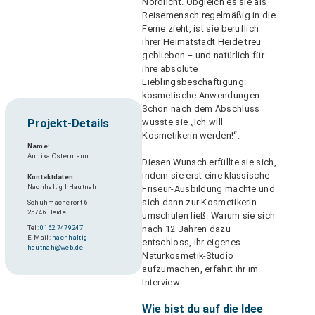
Nordlicht. Obgleich es sie als
Reisemensch regelmäßig in die
Ferne zieht, ist sie beruflich
ihrer Heimatstadt Heide treu
geblieben – und natürlich für
ihre absolute
Lieblingsbeschäftigung:
kosmetische Anwendungen.
Schon nach dem Abschluss
wusste sie „Ich will
Projekt-Details
Kosmetikerin werden!“.
Name:
Annika Ostermann
Diesen Wunsch erfüllte sie sich,
indem sie erst eine klassische
Kontaktdaten:
Nachhaltig I Hautnah
Friseur-Ausbildung machte und
sich dann zur Kosmetikerin
Schuhmacherort 6
25746 Heide
umschulen ließ. Warum sie sich
nach 12 Jahren dazu
Tel:
0162 7479247
E-Mail:
nachhaltig-
entschloss, ihr eigenes
hautnah@web.de
Naturkosmetik-Studio
aufzumachen, erfahrt ihr im
Interview:
Wie bist du auf die Idee