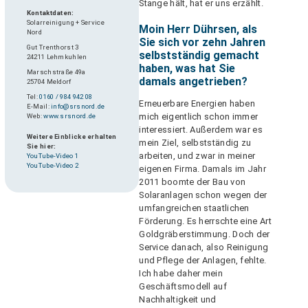
Stange hält, hat er uns erzählt.
Kontaktdaten:
Solarreinigung + Service
Moin Herr Dührsen, als
Nord
Sie sich vor zehn Jahren
Gut Trenthorst 3
selbstständig gemacht
24211 Lehmkuhlen
haben, was hat Sie
Marschstraße 49a
damals angetrieben?
25704 Meldorf
Tel:
0160 / 984 942 08
Erneuerbare Energien haben
E-Mail:
info@srsnord.de
mich eigentlich schon immer
Web:
www.srsnord.de
interessiert. Außerdem war es
Weitere Einblicke erhalten
mein Ziel, selbstständig zu
Sie hier:
arbeiten, und zwar in meiner
YouTube-Video 1
YouTube-Video 2
eigenen Firma. Damals im Jahr
2011 boomte der Bau von
Solaranlagen schon wegen der
umfangreichen staatlichen
Förderung. Es herrschte eine Art
Goldgräberstimmung. Doch der
Service danach, also Reinigung
und Pflege der Anlagen, fehlte.
Ich habe daher mein
Geschäftsmodell auf
Nachhaltigkeit und