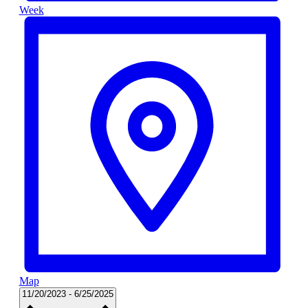
Week
Map
Datum
11/20/2023
-
6/25/2025
wählen.