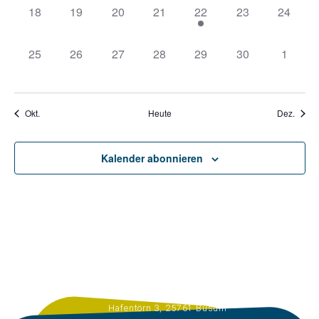
0
0
0
0
1
0
0
18
19
20
21
22
23
24
Veranstaltungen,
Veranstaltungen,
Veranstaltungen,
Veranstaltungen,
Veranstaltung,
Veranstaltungen
Veranst
0
0
0
0
0
0
0
25
26
27
28
29
30
1
Veranstaltungen,
Veranstaltungen,
Veranstaltungen,
Veranstaltungen,
Veranstaltungen,
Veranstaltungen
Veranst
Okt.
Heute
Dez.
Kalender abonnieren
Hafentörn 3, 25761 Büsum