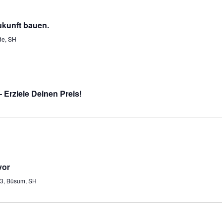
ukunft bauen.
de, SH
 Erziele Deinen Preis!
vor
 3, Büsum, SH