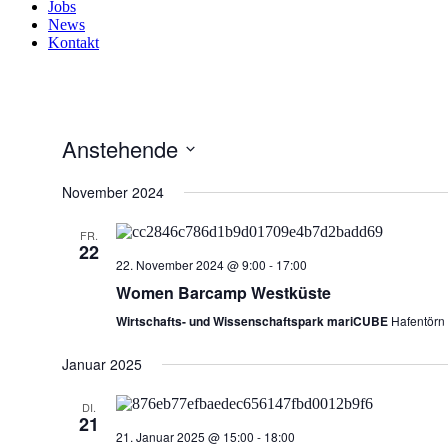
Jobs
News
Kontakt
Anstehende
Datum
wählen.
November 2024
FR.
22
22. November 2024 @ 9:00
-
17:00
Women Barcamp Westküste
Wirtschafts- und Wissenschaftspark mariCUBE
Hafentörn
Januar 2025
DI.
21
21. Januar 2025 @ 15:00
-
18:00