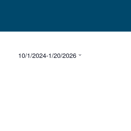
Skip
to
content
10/1/2024
-
1/20/2026
Select
date.