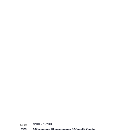
9:00
-
17:00
NOV.
22
Women Barcamp Westküste