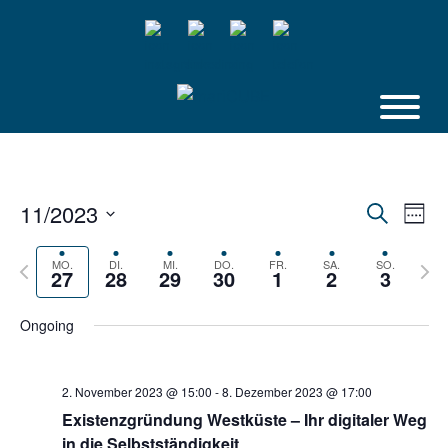
Skip
to
content
11/2023
Veranstalt
Vera
Suche
Week
Suche
Ansi
Select
und
Navi
Ansichten,
date.
Previous
Next
MO.
DI.
MI.
DO.
FR.
SA.
SO.
27
28
29
30
1
2
3
Navigation
week
week
Ongoing
2. November 2023 @ 15:00
-
8. Dezember 2023 @ 17:00
Existenzgründung Westküste – Ihr digitaler Weg
in die Selbstständigkeit