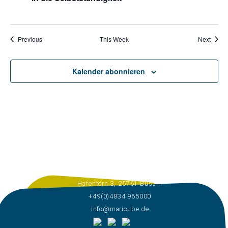
Previous
This Week
Next
Kalender abonnieren
Hafentörn 3, 25761 Büsum
+49(0)4834 965000
info@maricube.de