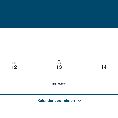
MI.
DO.
FR.
12
13
14
This Week
Kalender abonnieren