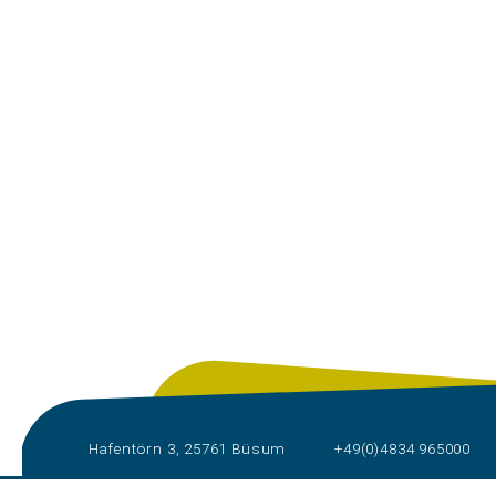
Hafentörn 3, 25761 Büsum
+49(0)4834 965000