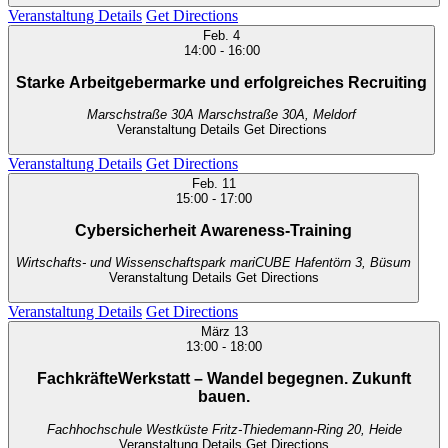
Veranstaltung Details
Get Directions
Feb.
4
14:00
-
16:00
Starke Arbeitgebermarke und erfolgreiches Recruiting
Marschstraße 30A
Marschstraße 30A, Meldorf
Veranstaltung Details
Get Directions
Veranstaltung Details
Get Directions
Feb.
11
15:00
-
17:00
Cybersicherheit Awareness-Training
Wirtschafts- und Wissenschaftspark mariCUBE
Hafentörn 3, Büsum
Veranstaltung Details
Get Directions
Veranstaltung Details
Get Directions
März
13
13:00
-
18:00
FachkräfteWerkstatt – Wandel begegnen. Zukunft
bauen.
Fachhochschule Westküste
Fritz-Thiedemann-Ring 20, Heide
Veranstaltung Details
Get Directions