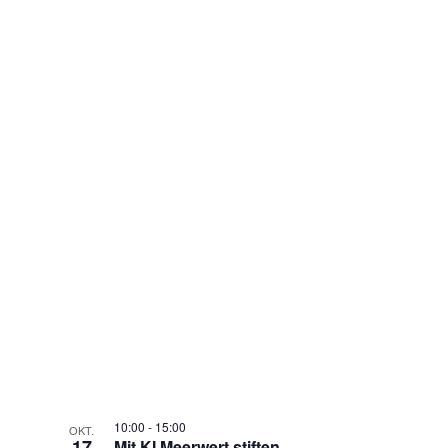
10:00
-
15:00
OKT.
17
Mit KI Meerwert stiften