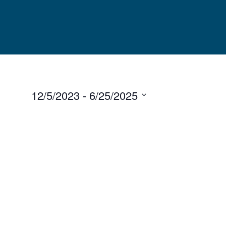
Skip
to
content
12/5/2023
 - 
6/25/2025
Select
date.