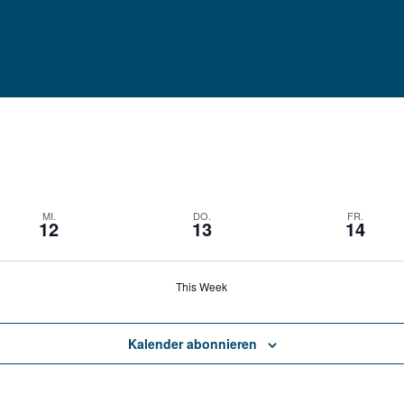
MI.
DO.
FR.
12
13
14
This Week
Kalender abonnieren