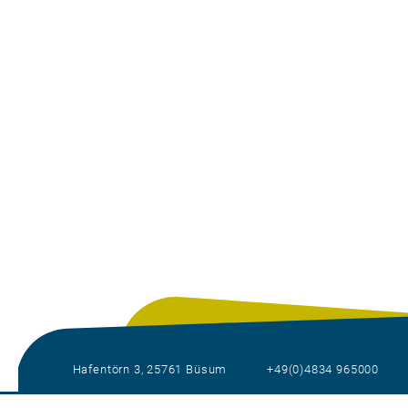
Hafentörn 3, 25761 Büsum
+49(0)4834 965000